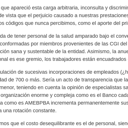
apareció esta carga arbitraria, inconsulta y discrimin
 vista que el perjuicio causado a nuestras prestacione
llos códigos que nunca percibimos, como el aporte del p
da de tener personal de la salud amparado bajo el conve
 conformadas por miembros provenientes de las CGI del 
ación sana y sustentable de la entidad. Asimismo, la anu
ronal es ese gremio, los trabajadores están encuadrados
lación de sucesivas incorporaciones de empleados (¿hab
idad de 700 o más. Sería un acto de transparencia que la
enor, teniendo en cuenta la opinión de especialistas san
 organización enorme y compleja como es el Banco ca
ueña como es AMEBPBA incrementa permanentemente sus
a una rotación constante.
emos que el costo desequilibrante es el de personal, sie