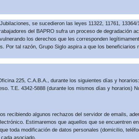
e Jubilaciones, se sucedieron las leyes 11322, 11761, 13364
 trabajadores del BAPRO sufra un proceso de degradación ac
 vulnerando los derechos que les corresponden legítimament
es. Por tal razón, Grupo Siglo aspira a que los beneficiari
cina 225, C.A.B.A., durante los siguientes días y horarios
eso. T.E. 4342-5888 (durante los mismos días y horarios) N
os recibiendo algunos rechazos del servidor de emails, ad
electrónico. Estimaremos que aquellos que se encuentren en
que toda modificación de datos personales (domicilio, teléf
n cada asociado.