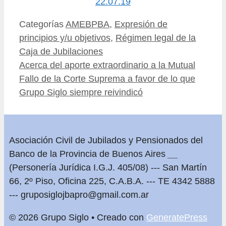
22.07.19
Categorías
AMEBPBA
,
Expresión de
principios y/u objetivos
,
Régimen legal de la
Caja de Jubilaciones
Acerca del aporte extraordinario a la Mutual
Fallo de la Corte Suprema a favor de lo que
Grupo Siglo siempre reivindicó
Asociación Civil de Jubilados y Pensionados del
Banco de la Provincia de Buenos Aires
__
(Personería Jurídica I.G.J. 405/08) --- San Martín
66, 2º Piso, Oficina 225, C.A.B.A. --- TE 4342 5888
---
gruposiglojbapro@gmail.com.ar
© 2026 Grupo Siglo
• Creado con
GeneratePress