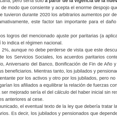
caria, pero sería solo
a partir de la vigencia de la nue
, de modo que consiente y acepta el enorme despojo que
ue tuvieron durante 2020 los arbitrarios aumentos por d
Llamativamente, este factor tan importante para el da
 los logros del mencionado ajuste por paritarias (a apl
lo indica el régimen nacional.
 2%, aunque no debe perderse de vista que este descuen
 los Servicios Sociales, los acuerdos paritarios conte
io, Aniversario del Banco, Bonificación de Fin de Año 
s beneficiarios. Mientras tanto, los jubilados y pension
entante por los activos y otro por los jubilados, pero n
rían los afiliados a equilibrar la relación de fuerzas con
r mejorado sería el del cálculo del haber inicial sin res
s anteriores al cese.
cado, el eventual texto de la ley que debería tratar la 
rios. Es decir, los jubilados y pensionados que depende