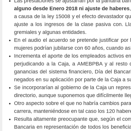
Las prestaciones se ajustarían por la paritaria ban
alguno desde Enero 2018 ni ajuste de haberes
a causa de la ley 15008 y el efecto devastador q
ajuste a los ingresos de la clase pasiva con. 
gremiales y algunas entidades.
En el audio el acuerdo se pretende justificar por
mujeres podrían jubilarse con 60 años, cuando así 
Incrementa el aporte de los empleados activos en
perjudicando a la Caja, a AMEBPBA y al resto de
ganancias del sistema financiero, Día del Bancar
negados en su aplicación por parte de la Caja a su
Se incorporarían al gobierno de la Caja un repres
directorio, aunque suponemos que difícilmente llega
Otro aspecto sobre el que no habría cambios para se
carrera, manteniéndose en tal caso los 120 habere
Resulta altamente preocupante que, según el comuni
Bancaria en representación de todos los beneficia