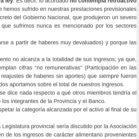
va ley
. Es decir, lo acordado
no contempla retroactivo
 hemos sufrido en nuestras prestaciones previsionales
ecreto del Gobierno Nacional, que produjeron un severo
ño que sufrimos nunca es mencionado por los sectores
icarse a partir de haberes muy devaluados) y porque las
to no alcanza a la totalidad de sus ingresos; ya que,
mplan cifras “no remunerativas” (Participación en las
y reajustes de haberes sin aportes) que siempre fueron
ados aportamos sobre el total de nuestros ingresos.
o se dice nada respecto a qué otros miembros tendría el
 los integrantes de la Provincia y el Banco.
petar la categoría alcanzada por el activo al final de su
Legislatura provincial sería discutido por la Asociación
n de los ingresos de carácter alimentario provenientes