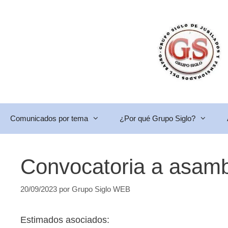
Saltar
al
contenido
Comunicados por tema
¿Por qué Grupo Siglo?
Convocatoria a asambl
20/09/2023
por
Grupo Siglo WEB
Estimados asociados: