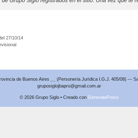
e Grupo Siglo registrados en el sitio. Una vez que te re
del 27/10/14
visional
Provincia de Buenos Aires
__
(Personería Jurídica I.G.J. 405/08) --- S
gruposiglojbapro@gmail.com.ar
© 2026 Grupo Siglo
• Creado con
GeneratePress