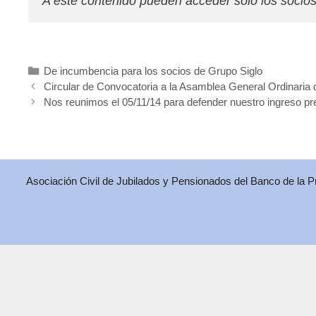
A este contenido pueden acceder solo los socios d
Categorías
De incumbencia para los socios de Grupo Siglo
Circular de Convocatoria a la Asamblea General Ordinaria 
Nos reunimos el 05/11/14 para defender nuestro ingreso pre
Asociación Civil de Jubilados y Pensionados del Banco de la 