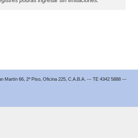
gistres podrás ingresar sin limitaciones. 
an Martín 66, 2º Piso, Oficina 225, C.A.B.A. --- TE 4342 5888 ---