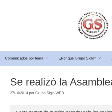
Saltar
al
contenido
Comunicados por tema
¿Por qué Grupo Siglo?
Se realizó la Asamble
27/10/2014
por
Grupo Siglo WEB