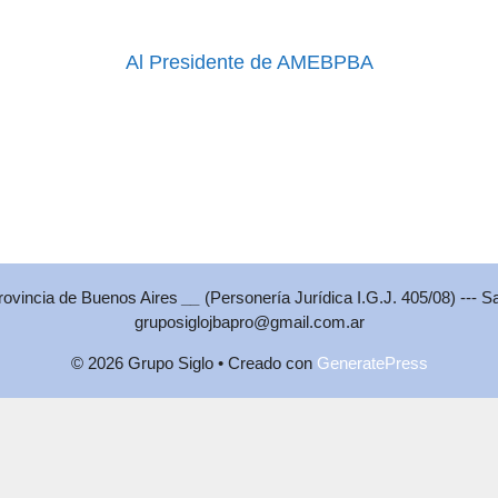
Al Presidente de AMEBPBA
Provincia de Buenos Aires
__
(Personería Jurídica I.G.J. 405/08) --- S
gruposiglojbapro@gmail.com.ar
© 2026 Grupo Siglo
• Creado con
GeneratePress