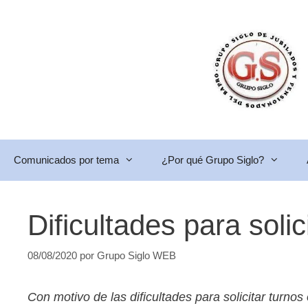
Saltar
al
contenido
Comunicados por tema
¿Por qué Grupo Siglo?
Dificultades para sol
08/08/2020
por
Grupo Siglo WEB
Con motivo de las dificultades para solicitar turn