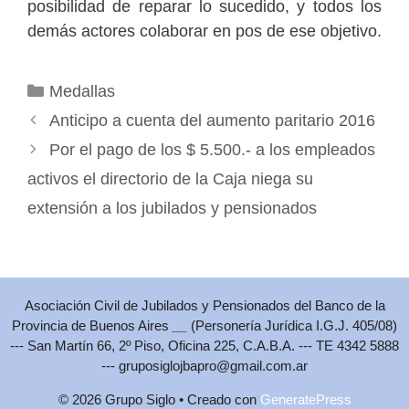
posibilidad de reparar lo sucedido, y todos los
demás actores colaborar en pos de ese objetivo.
Categorías
Medallas
Anticipo a cuenta del aumento paritario 2016
Por el pago de los $ 5.500.- a los empleados
activos el directorio de la Caja niega su
extensión a los jubilados y pensionados
Asociación Civil de Jubilados y Pensionados del Banco de la
Provincia de Buenos Aires
__
(Personería Jurídica I.G.J. 405/08)
--- San Martín 66, 2º Piso, Oficina 225, C.A.B.A. --- TE 4342 5888
---
gruposiglojbapro@gmail.com.ar
© 2026 Grupo Siglo
• Creado con
GeneratePress