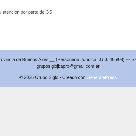
y atención por parte de GS
Provincia de Buenos Aires
__
(Personería Jurídica I.G.J. 405/08) --- S
gruposiglojbapro@gmail.com.ar
© 2026 Grupo Siglo
• Creado con
GeneratePress