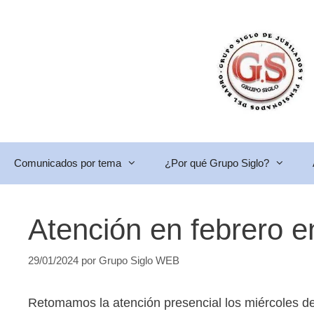
Saltar
al
contenido
Comunicados por tema
¿Por qué Grupo Siglo?
Atención en febrero e
29/01/2024
por
Grupo Siglo WEB
Retomamos la atención presencial los miércoles de