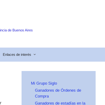
incia de Buenos Aires
Enlaces de interés
Mi Grupo Siglo
Ganadores de Órdenes de
Compra
r
Ganadores de estadías en la