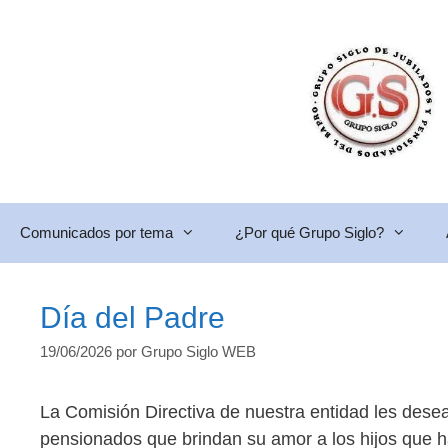
Saltar
al
contenido
Comunicados por tema
¿Por qué Grupo Siglo?
Día del Padre
19/06/2026
por
Grupo Siglo WEB
La Comisión Directiva de nuestra entidad les desea
pensionados que brindan su amor a los hijos que 