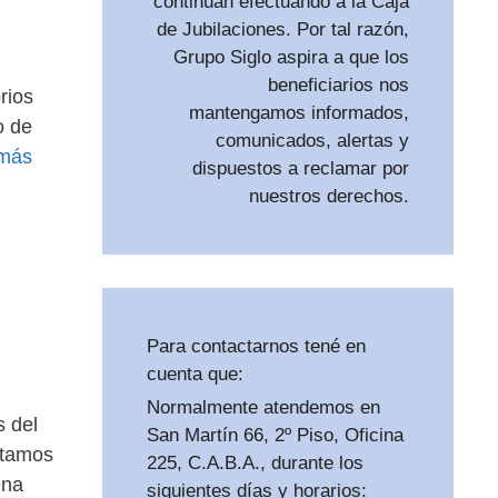
continúan efectuando a la Caja
de Jubilaciones. Por tal razón,
Grupo Siglo aspira a que los
beneficiarios nos
rios
mantengamos informados,
o de
comunicados, alertas y
 más
dispuestos a reclamar por
nuestros derechos.
Para contactarnos tené en
cuenta que:
Normalmente atendemos en
s del
San Martín 66, 2º Piso, Oficina
atamos
225, C.A.B.A., durante los
ena
siguientes días y horarios: