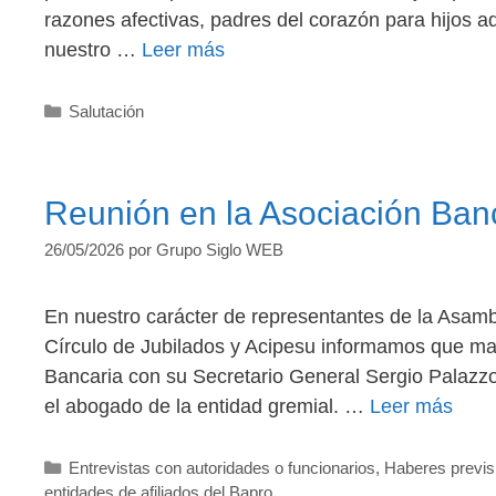
razones afectivas, padres del corazón para hijos a
nuestro …
Leer más
Categorías
Salutación
Reunión en la Asociación Ban
26/05/2026
por
Grupo Siglo WEB
En nuestro carácter de representantes de la Asam
Círculo de Jubilados y Acipesu informamos que man
Bancaria con su Secretario General Sergio Palazzo
el abogado de la entidad gremial. …
Leer más
Categorías
Entrevistas con autoridades o funcionarios
,
Haberes previs
entidades de afiliados del Bapro